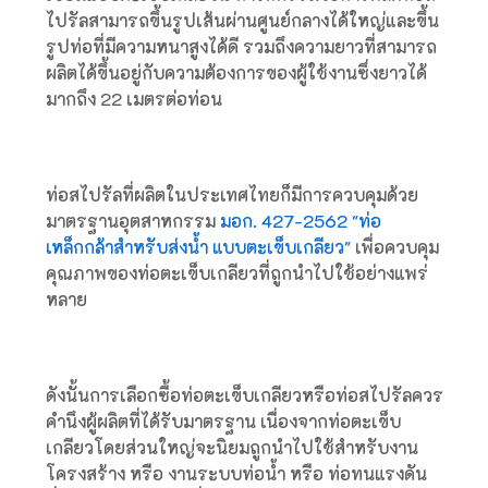
ไปรัลสามารถขึ้นรูปเส้นผ่านศูนย์กลางได้ใหญ่และขึ้น
รูปท่อที่มีความหนาสูงได้ดี รวมถึงความยาวที่สามารถ
ผลิตได้ขึ้นอยู่กับความต้องการของผู้ใช้งานซึ่งยาวได้
มากถึง 22 เมตรต่อท่อน
ท่อสไปรัลที่ผลิตในประเทศไทยก็มีการควบคุมด้วย
มาตรฐานอุตสาหกรรม
มอก. 427-2562 "ท่อ
เหล็กกล้าสำหรับส่งน้ำ แบบตะเข็บเกลียว"
เพื่อควบคุม
คุณภาพของท่อตะเข็บเกลียวที่ถูกนำไปใช้อย่างแพร่
หลาย
ดังนั้นการเลือกซื้อท่อตะเข็บเกลียวหรือท่อสไปรัลควร
คำนึงผู้ผลิตที่ได้รับมาตรฐาน เนื่องจากท่อตะเข็บ
เกลียวโดยส่วนใหญ่จะนิยมถูกนำไปใช้สำหรับงาน
โครงสร้าง หรือ งานระบบท่อน้ำ หรือ ท่อทนแรงดัน