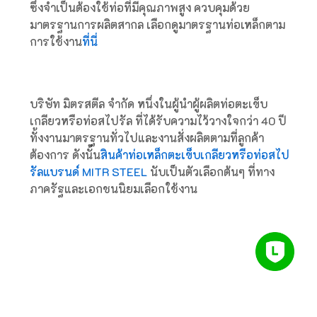
ซึ่งจำเป็นต้องใช้ท่อที่มีคุณภาพสูง ควบคุมด้วย
มาตรฐานการผลิตสากล เลือกดูมาตรฐานท่อเหล็กตาม
การใช้งาน
ที่นี่
‍บริษัท มิตรสตีล จำกัด หนึ่งในผู้นำผู้ผลิตท่อตะเข็บ
เกลียวหรือท่อสไปรัล ที่ได้รับความไว้วางใจกว่า 40 ปี
ทั้งงานมาตรฐานทั่วไปและงานสั่งผลิตตามที่ลูกค้า
ต้องการ ดังนั้น
สินค้าท่อเหล็กตะเข็บเกลียวหรือท่อสไป
รัลแบรนด์ MITR STEEL
นับเป็นตัวเลือกต้นๆ ที่ทาง
ภาครัฐและเอกชนนิยมเลือกใช้งาน